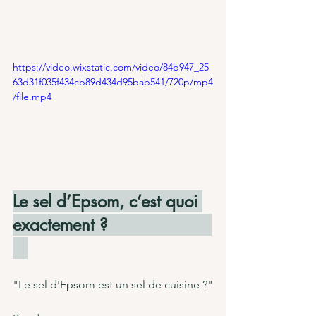
https://video.wixstatic.com/video/84b947_25
63d31f035f434cb89d434d95bab541/720p/mp4
/file.mp4
Le sel d’Epsom, c’est quoi 
exactement ?                     
"Le sel d'Epsom est un sel de cuisine ?"