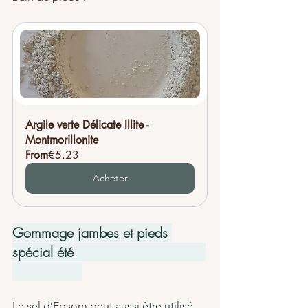
Argile verte Délicate Illite - 
Montmorillonite
From
€5.23
Acheter
Gommage jambes et pieds 
spécial été                                
Le sel d’Epsom peut aussi être utilisé 