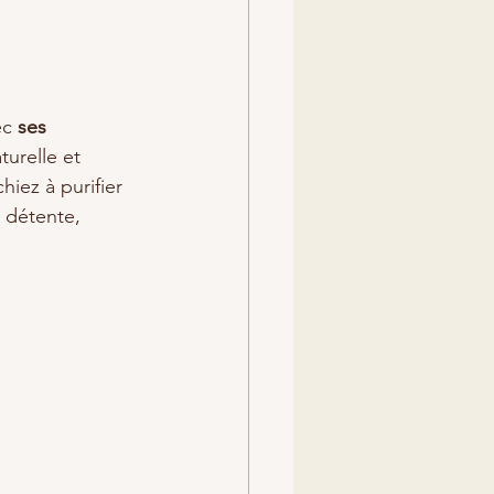
ec 
ses 
turelle et 
iez à purifier 
 détente, 