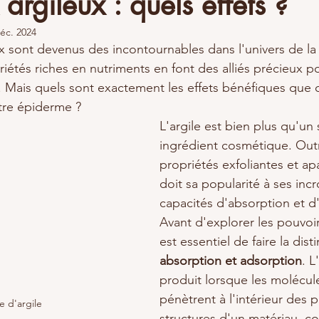
argileux : quels effets ?
éc. 2024
x sont devenus des incontournables dans l'univers de l
riétés riches en nutriments en font des alliés précieux po
. Mais quels sont exactement les effets bénéfiques que 
tre épiderme ?
L'argile est bien plus qu'un 
ingrédient cosmétique. Out
propriétés exfoliantes et apa
doit sa popularité à ses inc
capacités d'absorption et d
Avant d'explorer les pouvoirs 
est essentiel de faire la dist
absorption et adsorption
. L
produit lorsque les molécule
pénètrent à l'intérieur des 
re d'argile
structures d'un matériau, 