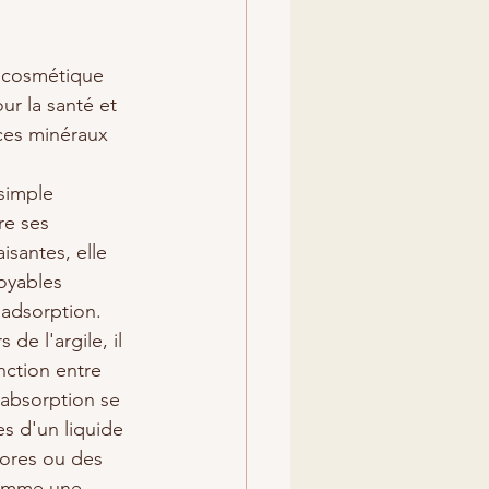
a cosmétique 
ur la santé et 
ces minéraux 
simple 
re ses 
isantes, elle 
royables 
'adsorption.
de l'argile, il 
inction entre 
'absorption se 
s d'un liquide 
pores ou des 
comme une 