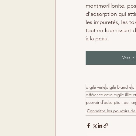
montmorillonite, pos
d'adsorption qui att
les impuretés, les tox
tout en fournissant 
à la peau.
Vers la
argile verte
argile blanche
ar
différence entre argile illite 
pouvoir d'adsorption de l'ar
Connaître les pouvoirs de 