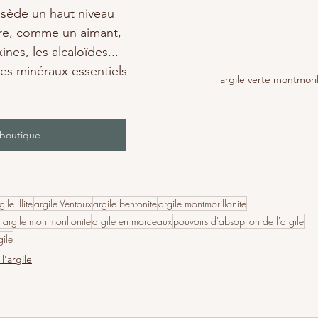
sède un haut niveau 
ire, comme un aimant, 
ines, les alcaloïdes... 
des minéraux essentiels 
argile verte montmoril
 boutique
gile illite
argile Ventoux
argile bentonite
argile montmorillonite
et argile montmorillonite
argile en morceaux
pouvoirs d'absoption de l'argile
gile
l'argile