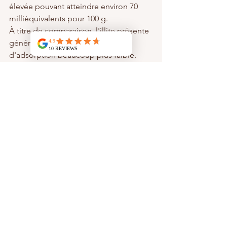
élevée pouvant atteindre environ 70 
milliéquivalents pour 100 g.
À titre de comparaison, l'illite présente 
généralement une capacité 
d'adsorption beaucoup plus faible.
Grâce à cette particularité, la 
montmorillonite dispose d'une 
aptitude remarquable à fixer certaines 
molécules à sa surface.
Cette propriété d'adsorption permet 
notamment la fixation de nombreuses 
substances présentes dans son 
environnement.
C'est cette combinaison unique entre 
structure ouverte, richesse minérale et 
forte CEC qui explique pourquoi 
l'argile montmorillonite est souvent 
privilégiée dans les applications de 
bien-être, de récupération sportive et 