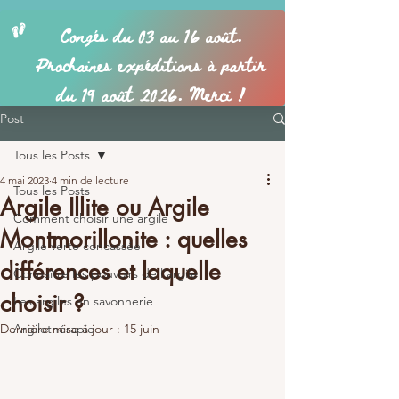
Post
Tous les Posts
4 mai 2023
4 min de lecture
Tous les Posts
Argile Illite ou Argile
Comment choisir une argile
Montmorillonite : quelles
Argile verte concassée
différences et laquelle
Connaître les pouvoirs de l'argile
choisir ?
Les argiles en savonnerie
Dernière mise à jour :
Argilothérapie
15 juin