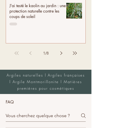
J'ai testé le kaolin au jardin : une
protection naturelle contre les
coups de soleil
1
/
8
Argiles naturelles l Argiles françaises
l Argile Montmorillonite l Matières
premières pour cosmétiques
FAQ