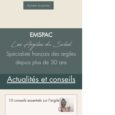
Ajouter au panier
EMSPAC
Les Argiles du Soleil
Spécialiste français des argiles
depuis plus de 30 ans
Actualités et conseils
10 conseils essentiels sur l'argile