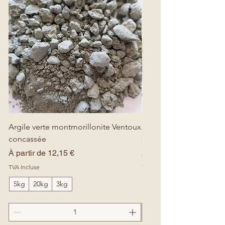
Argile verte montmorillonite Ventoux
Argile verte montmoril
concassée
surfine
Prix promotionnel
Prix promotionnel
À partir de
12,15 €
À partir de
TVA Incluse
TVA Incluse
5kg
20kg
3kg
1kg