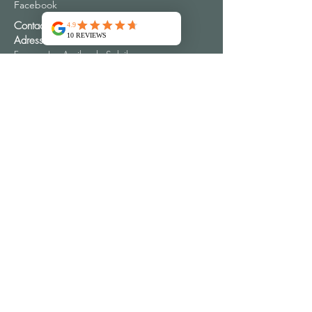
Facebook
Contact
Adresse
Emspac Les Argiles du Soleil
16 Chemin du Périguil
30340 MONS FRANCE
(+33) 04 66 83 73 32
Plus de 10000 clients satisfaits
Qui sommes nous ?
Conditions Générales de Vente
© 2023 par
CVW
pour Emspac Les Argiles du Soleil
Mentions Légales
Politique de confidentialité