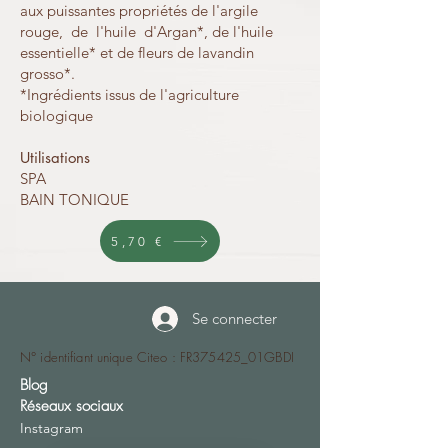
aux puissantes propriétés de l'argile
rouge, de l'huile d'Argan*, de l'huile
essentielle* et de fleurs de lavandin
grosso*.
*Ingrédients issus de l'agriculture
biologique
Utilisations
SPA
BAIN TONIQUE
5,70 €
Se connecter
N° identifiant unique Citeo : FR375425_01GBDI
Blog
Réseaux sociaux
Instagram