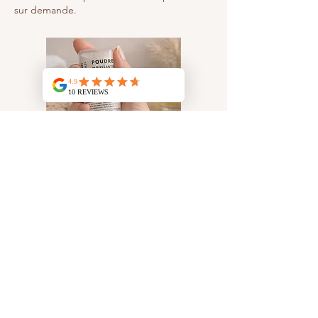
sur demande.
A partir de 12,50 €
Se connecter
N° identifiant unique Citeo : FR375425_01GBDI
Blog
Réseaux sociaux