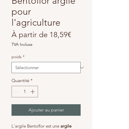
Bentoflor argile
pour
l'agriculture
Prix
À partir de
18,59€
promotionnel
TVA Incluse
poids
*
Quantité
*
Ajouter au panier
L'argile Bentoflor est une
argile