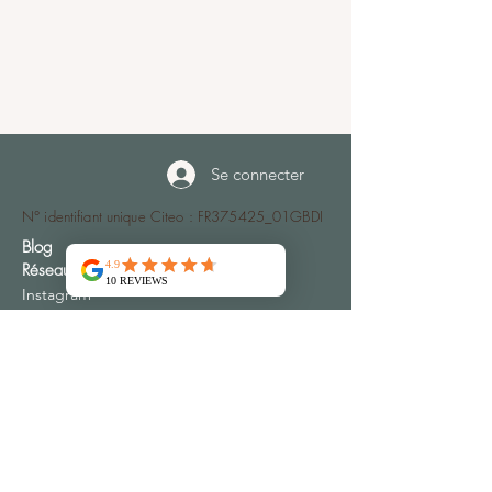
Se connecter
N° identifiant unique Citeo : FR375425_01GBDI
Blog
Réseaux sociaux
Instagram
Facebook
Contact
Adresse
Emspac Les Argiles du Soleil
16 Chemin du Périguil
30340 MONS FRANCE
(+33) 04 66 83 73 32