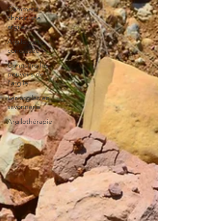
Comment
choisir une
argile
Argile verte
concassée
Connaître les
pouvoirs de
l'argile
Les argiles en
savonnerie
Argilothérapie