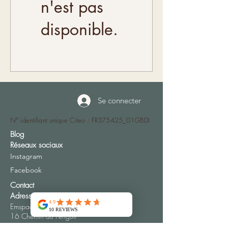
n'est pas
disponible.
Se connecter
N° identifiant unique Citeo : FR375425_01GBDI
Blog
Réseaux sociaux
Instagram
Facebook
Contact
Adresse
Emspac Les Argiles du Soleil
16 Chemin du Périguil
30340 MONS FRANCE