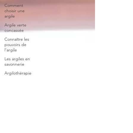
Comment
choisir une
argile
Argile verte
concassée
Connaître les
pouvoirs de
l'argile
Les argiles en
savonnerie
Argilothérapie