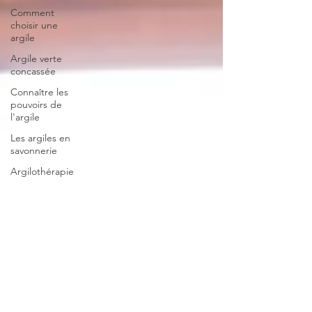
Comment
choisir une
argile
Argile verte
concassée
Connaître les
pouvoirs de
l'argile
Les argiles en
savonnerie
Argilothérapie