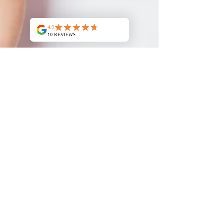
Jean Claude Manzano
29 mai
5 min de lecture
Le sel d’Epsom la routine bien-
être de l’été
Le sel d’Epsom fait partie de ces recettes de