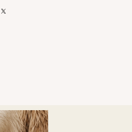
forts pour représenter
uits, il peut y avoir des
es couleurs affichées à l’écran
s.