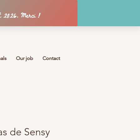
Se connecter
als
Our job
Contact
las de Sensy