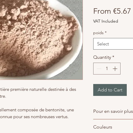
From
€5.67
VAT Included
poids
*
Select
Quantity
*
ière première naturelle destinée à des
Add to Cart
tre.
ntiellement composée de bentonite, une
Pour en savoir plus
 connue pour ses nombreuses vertus.
FAQ - Accédez à n
Couleurs
l'argile