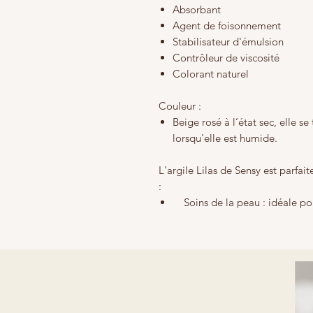
Absorbant
Agent de foisonnement
Stabilisateur d'émulsion
Contrôleur de viscosité
Colorant naturel
Couleur :
Beige rosé à l’état sec, elle 
lorsqu'elle est humide.
L'argile Lilas de Sensy est parfa
:
Soins de la peau : idéale pou
Soins des cheveux : particul
cheveux gras et le cuir cheve
Cosmétiques : sa texture dou
touche raffinée aux préparatio
Fabrication de savons : conv
rasage, grâce à sa texture agr