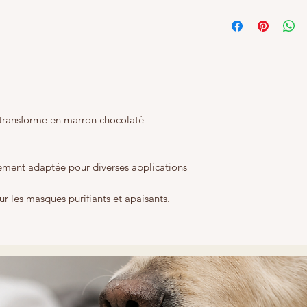
Malgré tous nos ef
fidèlement nos prod
différences entre l
et les teintes réelle
se transforme en marron chocolaté
itement adaptée pour diverses applications
r les masques purifiants et apaisants.
ièrement recommandée pour traiter les
lu.
ce et sa couleur nude apportent une
ns.
ient notamment pour les savons de
éable au toucher et ses propriétés