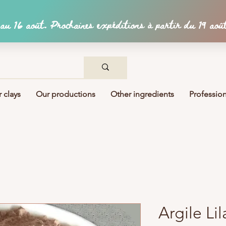
 clays
Our productions
Other ingredients
Profession
Argile Li