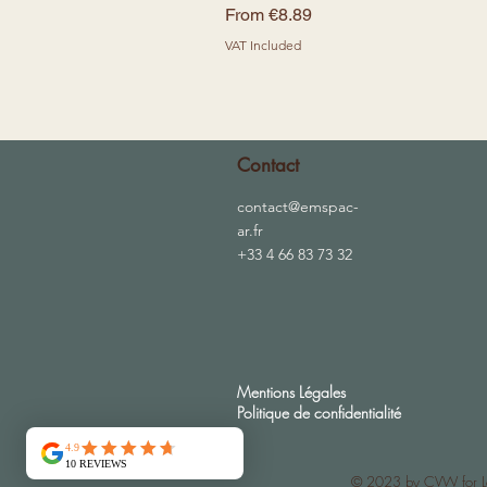
Sale Price
From
€8.89
VAT Included
Contact
contact@emspac-
ar.fr
+33 4 66 83 73 32
Mentions Légales
Politique de confidentialité
© 2023 by
CVW
for 