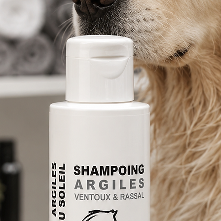
oudrée, elle sublime vos préparations.
e une teinte nude et sophistiquée à vos
mmandée pour les savons de rasage, les
s, et toutes les formulations nécessitant un
loration naturelle.
es une touche d'élégance naturelle avec