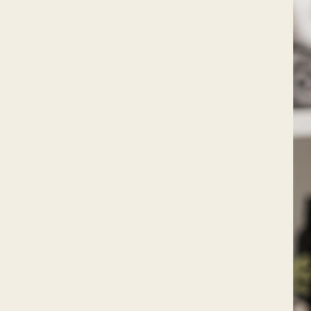
stabilisantes.
Avantages :
Texture agréable : douce et p
Coloration naturelle : apport
créations cosmétiques.
L'argile Lilas de Sensy est reco
soins capillaires pour cheveux gra
contrôle de la viscosité ou une co
Offrez à vos créations cosmétiqu
l'argile Lilas de Sensy !