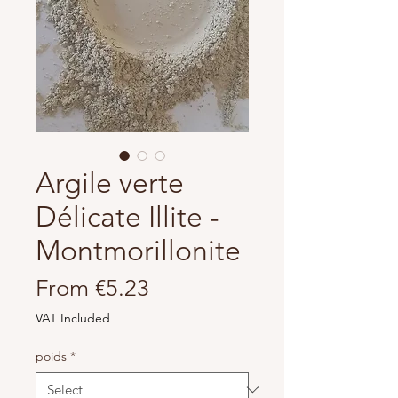
Argile verte
Délicate Illite -
Montmorillonite
Sale
From
€5.23
Price
VAT Included
poids
*