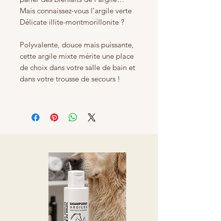
Mais connaissez-vous l’argile verte
Délicate illite-montmorillonite ?
Polyvalente, douce mais puissante,
cette argile mixte mérite une place
de choix dans votre salle de bain et
dans votre trousse de secours !
Grâce à son aspect soyeux et à sa
facilité de mise en œuvre, elle
s’intègre aisément dans des routines
de soin simples, qu’il s’agisse de
masques visage, d’applications
corporelles ou de préparations
cosmétiques maison.
Description détaillée du produit
Cette argile se présente sous forme
de poudre fine, de couleur beige /